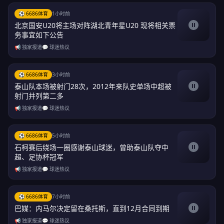
⚽ 6686体育
1小时前
北京国安U20将主场对阵湖北青年星U20 现将相关票
务事宜如下公告
📢 独家报道
💬 球迷热议
⚽ 6686体育
3小时前
泰山队本场被射门28次，2012年来队史单场中超被
射门并列第二多
📢 独家报道
💬 球迷热议
⚽ 6686体育
5小时前
石柯赛后绕场一圈感谢泰山球迷，曾助泰山队夺中
超、足协杯冠军
📢 独家报道
💬 球迷热议
⚽ 6686体育
7小时前
巴媒：内马尔决定留在桑托斯，直到12月合同到期
📢 独家报道
💬 球迷热议