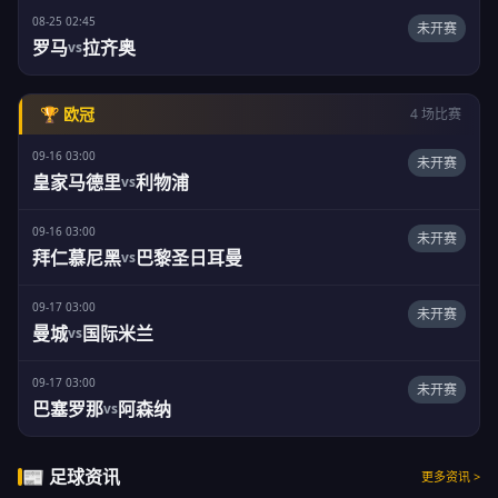
08-25 02:45
未开赛
罗马
拉齐奥
vs
🏆 欧冠
4 场比赛
09-16 03:00
未开赛
皇家马德里
利物浦
vs
09-16 03:00
未开赛
拜仁慕尼黑
巴黎圣日耳曼
vs
09-17 03:00
未开赛
曼城
国际米兰
vs
09-17 03:00
未开赛
巴塞罗那
阿森纳
vs
📰 足球资讯
更多资讯 >