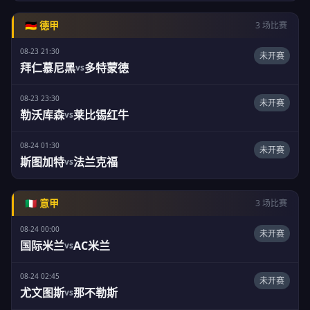
🇩🇪 德甲
3 场比赛
08-23 21:30
未开赛
拜仁慕尼黑
多特蒙德
vs
08-23 23:30
未开赛
勒沃库森
莱比锡红牛
vs
08-24 01:30
未开赛
斯图加特
法兰克福
vs
🇮🇹 意甲
3 场比赛
08-24 00:00
未开赛
国际米兰
AC米兰
vs
08-24 02:45
未开赛
尤文图斯
那不勒斯
vs