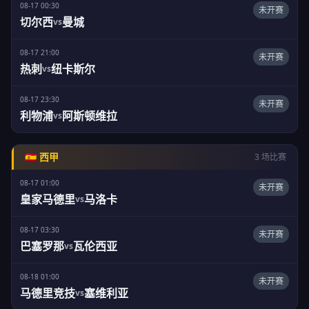
08-17 00:30
未开赛
切尔西
曼城
vs
08-17 21:00
未开赛
热刺
纽卡斯尔
vs
08-17 23:30
未开赛
利物浦
阿斯顿维拉
vs
🇪🇸 西甲
3 场比赛
08-17 01:00
未开赛
皇家马德里
马洛卡
vs
08-17 03:30
未开赛
巴塞罗那
瓦伦西亚
vs
08-18 01:00
未开赛
马德里竞技
塞维利亚
vs